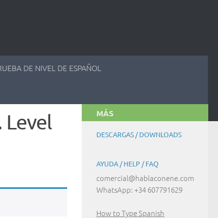
RUEBA DE NIVEL DE ESPAÑOL
MÁS
 Level
DESCARGAS / DOWNLOADS
AYUDA / HELP / FAQ
comercial@hablaconene.com
WhatsApp: +34 607791629
How to Type Spanish