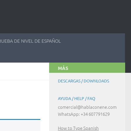
RUEBA DE NIVEL DE ESPAÑOL
MÁS
DESCARGAS / DOWNLOADS
AYUDA / HELP / FAQ
comercial@hablaconene.com
WhatsApp: +34 607791629
How to Type Spanish