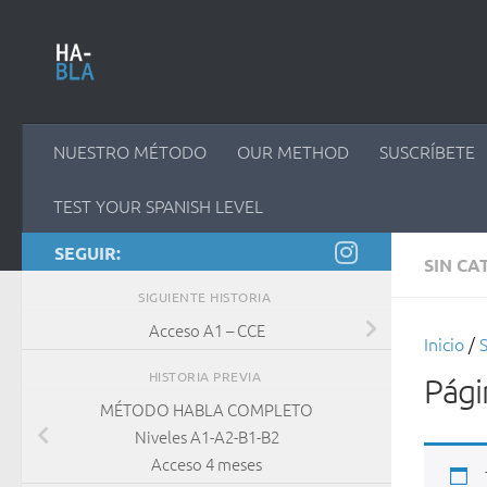
Saltar al contenido
NUESTRO MÉTODO
OUR METHOD
SUSCRÍBETE
TEST YOUR SPANISH LEVEL
SEGUIR:
SIN CA
SIGUIENTE HISTORIA
Acceso A1 – CCE
Inicio
/
S
HISTORIA PREVIA
Pági
MÉTODO HABLA COMPLETO
Niveles A1-A2-B1-B2
Acceso 4 meses