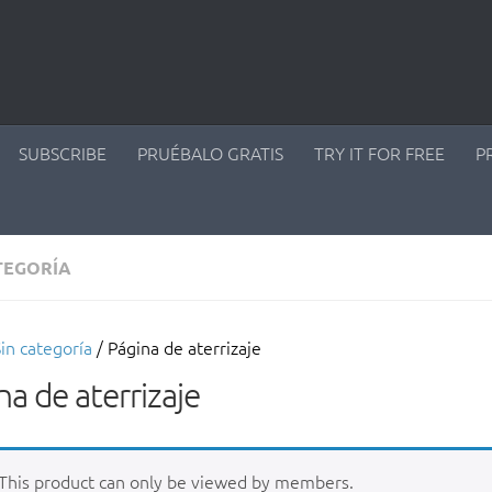
SUBSCRIBE
PRUÉBALO GRATIS
TRY IT FOR FREE
P
TEGORÍA
in categoría
/ Página de aterrizaje
na de aterrizaje
This product can only be viewed by members.