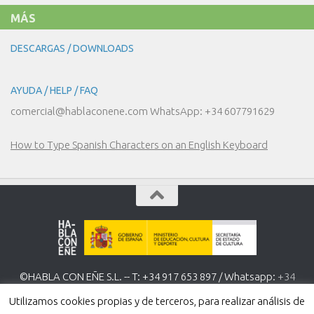
MÁS
DESCARGAS / DOWNLOADS
AYUDA / HELP / FAQ
comercial@hablaconene.com WhatsApp: +34 607791629
How to Type Spanish Characters on an English Keyboard
©HABLA CON EÑE S.L. -- T: +34 917 653 897 / Whatsapp:
+34
607 791 629
www.hablaconene.com
Utilizamos cookies propias y de terceros, para realizar análisis de
Política de Privacidad
-
Política de cookies