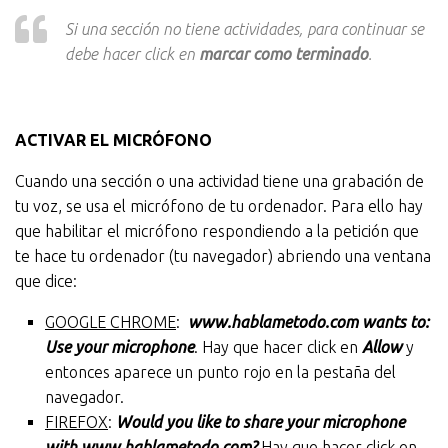
Si una sección no tiene actividades, para continuar se
debe hacer click en
marcar como terminado
.
ACTIVAR EL MICRÓFONO
Cuando una sección o una actividad tiene una grabación de
tu voz, se usa el micrófono de tu ordenador. Para ello hay
que habilitar el micrófono respondiendo a la petición que
te hace tu ordenador (tu navegador) abriendo una ventana
que dice:
GOOGLE CHROME
:
www.hablametodo.com wants to:
Use your microphone
. Hay que hacer click en
Allow
y
entonces aparece un punto rojo en la pestaña del
navegador.
FIREFOX
:
Would you like to share your microphone
with www.hablametodo.com?
Hay que hacer click en