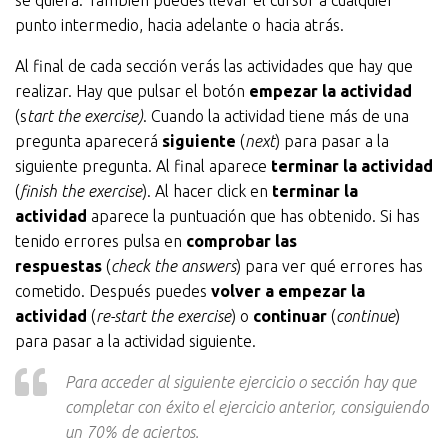
se quiera. También puedes llevar el cursor a cualquier
punto intermedio, hacia adelante o hacia atrás.
Al final de cada sección verás las actividades que hay que
realizar. Hay que pulsar el botón
empezar la actividad
(s
tart the exercise)
. Cuando la actividad tiene más de una
pregunta aparecerá
siguiente
(
next
) para pasar a la
siguiente pregunta. Al final aparece
terminar la actividad
(
finish the exercise
). Al hacer click en
terminar la
actividad
aparece la puntuación que has obtenido. Si has
tenido errores pulsa en
comprobar las
respuestas
(
check the answers
) para ver qué errores has
cometido. Después puedes
volver a empezar la
actividad
(
re-start the exercise
) o
continuar
(
continue
)
para pasar a la actividad siguiente.
Para acceder al siguiente ejercicio o sección hay que
completar con éxito el ejercicio anterior, consiguiendo
un 70% de aciertos.