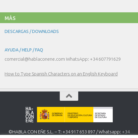
MÁS
DESCARGAS / DOWNLOADS
AYUDA / HELP / FAQ
comercial@hablaconene.com WhatsApp: +34 607791629
How to Type Spanish Characters on an English Keyboard
©HABLA CON EÑE S.L. -- T: +34 917 653 897 / Whatsapp:
+34