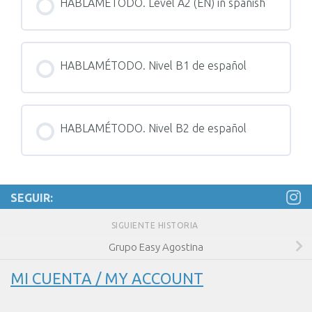
0% COMPLETADO
HABLAMÉTODO. Level A2 (EN) in spanish
0/0 pasos
PROGRESO DEL CURSO / COURSE
0% COMPLETADO
HABLAMÉTODO. Nivel B1 de español
0/0 pasos
PROGRESO DEL CURSO / COURSE
0% COMPLETADO
HABLAMÉTODO. Nivel B2 de español
0/0 pasos
PROGRESO DEL CURSO / COURSE
0% COMPLETADO
0/0 pasos
SEGUIR:
SIGUIENTE HISTORIA
Grupo Easy Agostina
MI CUENTA / MY ACCOUNT