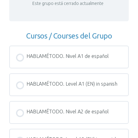
Este grupo está cerrado actualmente
Cursos / Courses del Grupo
HABLAMÉTODO. Nivel A1 de español
PROGRESO DEL CURSO / COURSE
0% COMPLETADO
HABLAMÉTODO. Level A1 (EN) in spanish
0/0 pasos
PROGRESO DEL CURSO / COURSE
0% COMPLETADO
HABLAMÉTODO. Nivel A2 de español
0/0 pasos
PROGRESO DEL CURSO / COURSE