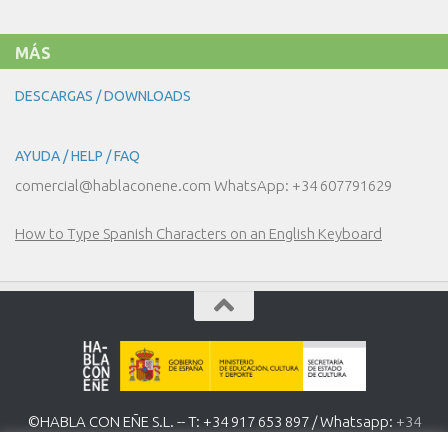
MÁS
DESCARGAS / DOWNLOADS
AYUDA / HELP / FAQ
comercial@hablaconene.com WhatsApp: +34 607791629
How to Type Spanish Characters on an English Keyboard
©HABLA CON EÑE S.L. -- T: +34 917 653 897 / Whatsapp:
+34
607 791 629
www.hablaconene.com