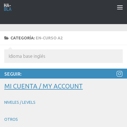
Saltar al contenido
CATEGORÍA:
EN-CURSO A2
Idioma base inglés
SEGUIR:
MI CUENTA / MY ACCOUNT
NIVELES / LEVELS
OTROS