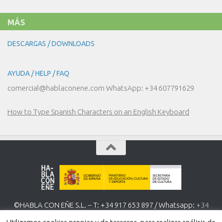
MÁS
DESCARGAS / DOWNLOADS
AYUDA / HELP / FAQ
comercial@hablaconene.com WhatsApp: +34 607791629
How to Type Spanish Characters on an English Keyboard
©HABLA CON EÑE S.L. -- T: +34 917 653 897 / Whatsapp:
+34
607 791 629
www.hablaconene.com